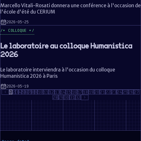
Marcello Vitali-Rosati donnera une conférence à l'occasion de
l'école d'été du CERIUM
2026-05-25
COLLOQUE
Le laboratoire au colloque Humanistica
2026
Le laboratoire interviendra à l'occasion du colloque
Humanistica 2026 à Paris
2026-05-19
1
2
3
4
5
6
7
8
9
10
11
12
13
14
15
16
17
18
19
20
21
22
23
24
25
26
27
28
29
30
31
32