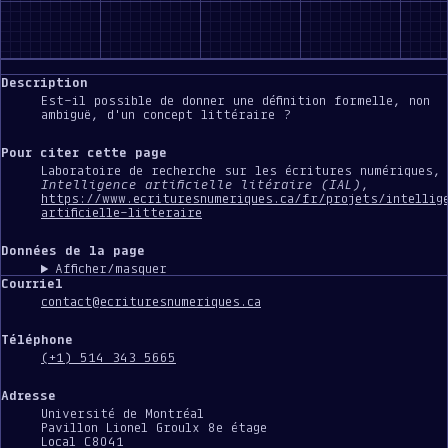
Description
Est-il possible de donner une définition formelle, non
ambiguë, d'un concept littéraire ?
Pour citer cette page
Laboratoire de recherche sur les écritures numériques
,
Intelligence artificielle litéraire (IAL)
,
https://www.ecrituresnumeriques.ca/fr/projets/intellig
artificielle-litteraire
Données de la page
Afficher/masquer
Courriel
contact@ecrituresnumeriques.ca
Téléphone
(+1) 514 343 5665
Adresse
Université de Montréal
Pavillon Lionel Groulx 8e étage
Local C8041